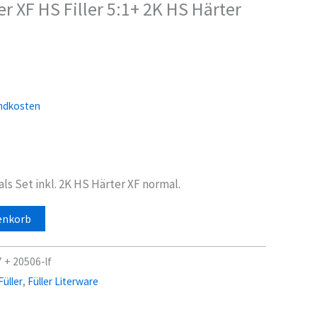
er XF HS Filler 5:1+ 2K HS Härter
ndkosten
 als Set inkl. 2K HS Härter XF normal.
enkorb
 + 20506-lf
üller
,
Füller Literware