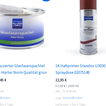
uzierter Glasfaserspachtel
1K Haftprimer Standox U3030
l. Härter Norm Qualität grün
Spraydose 02075148
prünglicher
Aktueller
,45
€
22,95
€
is
Preis
57,38
€
/
1000
ml
:
ist:
wSt.
inkl. 19 % MwSt.
95 €
12,45 €.
dkosten
zzgl.
Versandkosten
 bis 3 Tage
Lieferzeit:
1 bis 3 Tage