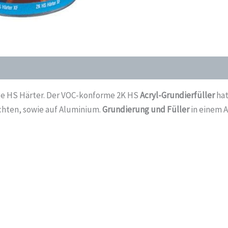
5:1+
2K
HS
Härter
weiß
1,2
nge HS Härter. Der VOC-konforme 2K HS
Acryl-Grundierfüller
hat
kg
chten, sowie auf Aluminium.
Grundierung und Füller
in einem 
Menge