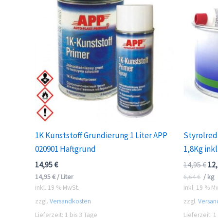
1K Kunststoff Grundierung 1 Liter APP
Styrolred
020901 Haftgrund
1,8Kg ink
Urs
14,95
€
14,95
€
12
Pre
14,95
€
/
Liter
6,64
€
/
kg
war
inkl. 19 % MwSt.
inkl. 19 % M
14,
zzgl.
Versandkosten
zzgl.
Versan
Lieferzeit:
1 bis 3 Tage
Lieferzeit:
1