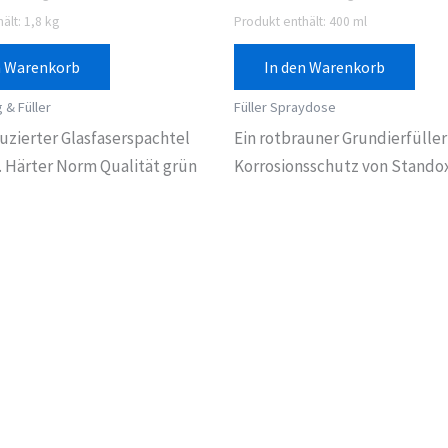
ält: 1,8
kg
Produkt enthält: 400
ml
n Warenkorb
In den Warenkorb
 & Füller
Füller Spraydose
uzierter Glasfaserspachtel
Ein rotbrauner Grundierfüller
l. Härter Norm Qualität grün
Korrosionsschutz von Standox