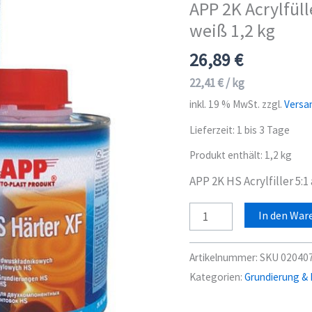
APP 2K Acrylfüll
weiß 1,2 kg
26,89
€
22,41
€
/
kg
inkl. 19 % MwSt.
zzgl.
Versa
Lieferzeit:
1 bis 3 Tage
Produkt enthält: 1,2
kg
APP 2K HS Acrylfiller 5:1
APP
In den War
2K
Acrylfüller
Artikelnummer:
SKU 020407
XF
Kategorien:
Grundierung & F
HS
Filler