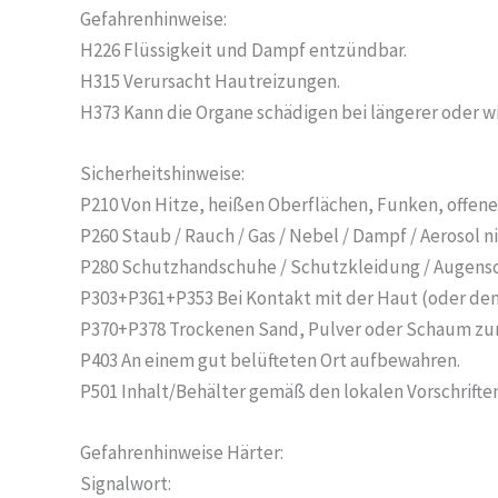
Gefahrenhinweise:
H226 Flüssigkeit und Dampf entzündbar.
H315 Verursacht Hautreizungen.
H373 Kann die Organe schädigen bei längerer oder wi
Sicherheitshinweise:
P210 Von Hitze, heißen Oberflächen, Funken, offen
P260 Staub / Rauch / Gas / Nebel / Dampf / Aerosol n
P280 Schutzhandschuhe / Schutzkleidung / Augensch
P303+P361+P353 Bei Kontakt mit der Haut (oder dem
P370+P378 Trockenen Sand, Pulver oder Schaum zu
P403 An einem gut belüfteten Ort aufbewahren.
P501 Inhalt/Behälter gemäß den lokalen Vorschrifte
Gefahrenhinweise Härter:
Signalwort: