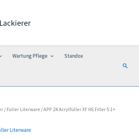
Lackierer
Wartung Pflege
Standox
Suchen
er
/
Füller Literware
/ APP 2K Acrylfüller XF HS Filler 5:1+
ller Literware