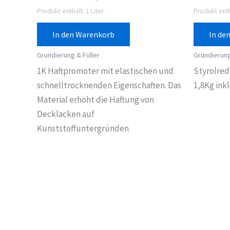
Produkt enthält: 1
Liter
Produkt enth
In den Warenkorb
In de
Grundierung & Füller
Grundierung
1K Haftpromoter mit elastischen und
Styrolred
schnelltrocknenden Eigenschaften. Das
1,8Kg ink
Material erhöht die Haftung von
Decklacken auf
Kunststoffuntergründen