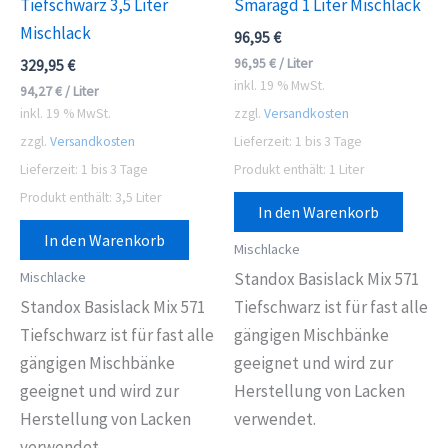
Tiefschwarz 3,5 Liter
Smaragd 1 Liter Mischlack
Mischlack
96,95
€
96,95
€
/
Liter
329,95
€
inkl. 19 % MwSt.
94,27
€
/
Liter
inkl. 19 % MwSt.
zzgl.
Versandkosten
zzgl.
Versandkosten
Lieferzeit:
1 bis 3 Tage
Lieferzeit:
1 bis 3 Tage
Produkt enthält: 1
Liter
Produkt enthält: 3,5
Liter
In den Warenkorb
In den Warenkorb
Mischlacke
Mischlacke
Standox Basislack Mix 571
Standox Basislack Mix 571
Tiefschwarz ist für fast alle
Tiefschwarz ist für fast alle
gängigen Mischbänke
gängigen Mischbänke
geeignet und wird zur
geeignet und wird zur
Herstellung von Lacken
Herstellung von Lacken
verwendet.
verwendet.