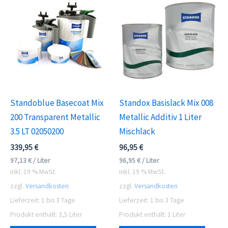
Standoblue Basecoat Mix
Standox Basislack Mix 008
200 Transparent Metallic
Metallic Additiv 1 Liter
3.5 LT 02050200
Mischlack
339,95
€
96,95
€
97,13
€
/
Liter
96,95
€
/
Liter
inkl. 19 % MwSt.
inkl. 19 % MwSt.
zzgl.
Versandkosten
zzgl.
Versandkosten
Lieferzeit:
1 bis 3 Tage
Lieferzeit:
1 bis 3 Tage
Produkt enthält: 3,5
Liter
Produkt enthält: 1
Liter