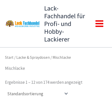
Zum
Lack-
Inhalt
Fachhandel für
springen
Profi- und
Main
Hobby-
Lackierer
Menu
Start
/
Lacke & Spraydosen
/ Mischlacke
Mischlacke
Ergebnisse 1 – 12 von 174 werden angezeigt