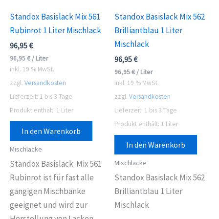
Standox Basislack Mix 561
Standox Basislack Mix 562
Rubinrot 1 Liter Mischlack
Brilliantblau 1 Liter
Mischlack
96,95
€
96,95
€
/
Liter
96,95
€
inkl. 19 % MwSt.
96,95
€
/
Liter
zzgl.
Versandkosten
inkl. 19 % MwSt.
Lieferzeit:
1 bis 3 Tage
zzgl.
Versandkosten
Produkt enthält: 1
Liter
Lieferzeit:
1 bis 3 Tage
Produkt enthält: 1
Liter
In den Warenkorb
In den Warenkorb
Mischlacke
Mischlacke
Standox Basislack
Mix 561
Rubinrot
ist für fast alle
Standox Basislack Mix 562
gängigen Mischbänke
Brilliantblau 1 Liter
geeignet und wird zur
Mischlack
Herstellung von Lacken