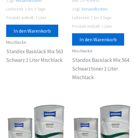
zzgl.
Versandkosten
inkl. 19 % MwSt.
Lieferzeit:
1 bis 3 Tage
zzgl.
Versandkosten
Produkt enthält: 1
Liter
Lieferzeit:
1 bis 3 Tage
Produkt enthält: 1
Liter
In den Warenkorb
In den Warenkorb
Mischlacke
Mischlacke
Standox Basislack Mix 563
Schwarz 1 Liter Mischlack
Standox Basislack Mix 564
Schwarztoner 1 Liter
Mischlack