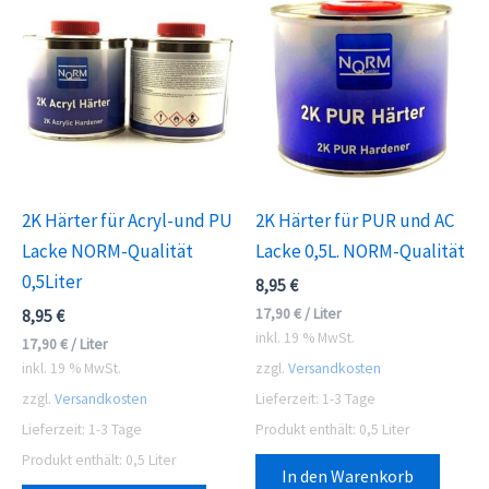
2K Härter für Acryl-und PU
2K Härter für PUR und AC
Lacke NORM-Qualität
Lacke 0,5L. NORM-Qualität
0,5Liter
8,95
€
17,90
€
/
Liter
8,95
€
inkl. 19 % MwSt.
17,90
€
/
Liter
inkl. 19 % MwSt.
zzgl.
Versandkosten
zzgl.
Versandkosten
Lieferzeit:
1-3 Tage
Lieferzeit:
1-3 Tage
Produkt enthält: 0,5
Liter
Produkt enthält: 0,5
Liter
In den Warenkorb