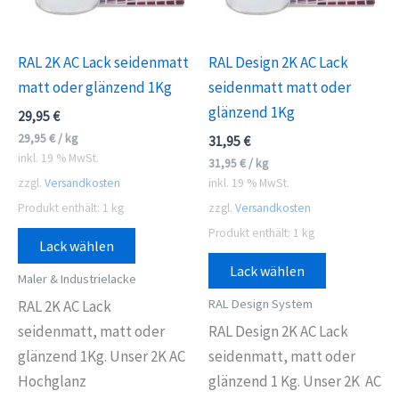
RAL 2K AC Lack seidenmatt
RAL Design 2K AC Lack
matt oder glänzend 1Kg
seidenmatt matt oder
glänzend 1Kg
29,95
€
29,95
€
/
kg
31,95
€
inkl. 19 % MwSt.
31,95
€
/
kg
zzgl.
Versandkosten
inkl. 19 % MwSt.
Produkt enthält: 1
kg
zzgl.
Versandkosten
Produkt enthält: 1
kg
Lack wählen
Lack wählen
Maler & Industrielacke
RAL Design System
RAL 2K AC Lack
seidenmatt, matt oder
RAL Design 2K AC Lack
glänzend 1Kg. Unser 2K AC
seidenmatt, matt oder
Hochglanz
glänzend 1 Kg. Unser 2K AC