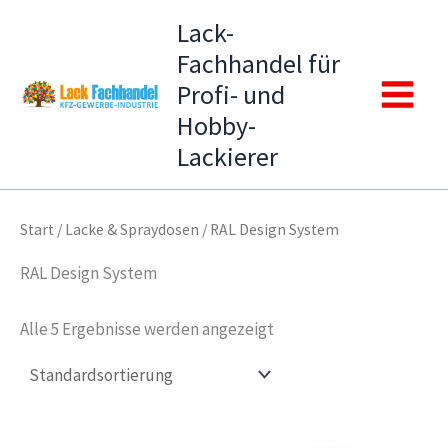
Zum
Lack-
Inhalt
Fachhandel für
springen
Profi- und
Main
Hobby-
Lackierer
Menu
Start
/
Lacke & Spraydosen
/ RAL Design System
RAL Design System
Alle 5 Ergebnisse werden angezeigt