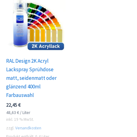
RAL Design 2K Acryl
Lackspray Sprühdose
matt, seidenmatt oder
glänzend 400ml
Farbauswahl
22,45
€
48,63
€
/
Liter
inkl. 19 % MwSt.
zzgl.
Versandkosten
Produkt enthält: 0,4
Liter