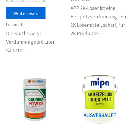
Produkt enthält: 6
Liter
APP 2K-Löser ist eine
Weiterlesen
Beispritzverdünnung, ein
Lösemittel
1K Lösemittel, scharf, für
Die Kluthe Acryl
2K Produkte.
Verdünnung als 6 Liter
Kanister.
AUSVERKAUFT