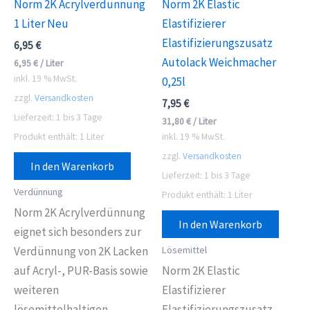
Norm 2K Acrylverdünnung
Norm 2K Elastic
1 Liter Neu
Elastifizierer
Elastifizierungszusatz
6,95
€
Autolack Weichmacher
6,95
€
/
Liter
inkl. 19 % MwSt.
0,25l
zzgl.
Versandkosten
7,95
€
Lieferzeit:
1 bis 3 Tage
31,80
€
/
Liter
Produkt enthält: 1
Liter
inkl. 19 % MwSt.
zzgl.
Versandkosten
In den Warenkorb
Lieferzeit:
1 bis 3 Tage
Verdünnung
Produkt enthält: 1
Liter
Norm 2K Acrylverdünnung
In den Warenkorb
eignet sich besonders zur
Lösemittel
Verdünnung von 2K Lacken
auf Acryl-, PUR-Basis sowie
Norm 2K Elastic
weiteren
Elastifizierer
lösemittelhaltigen
Elastifizierungszusatz