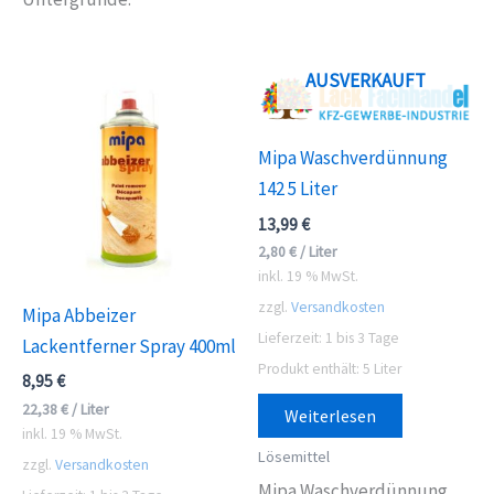
AUSVERKAUFT
Mipa Waschverdünnung
142 5 Liter
13,99
€
2,80
€
/
Liter
inkl. 19 % MwSt.
zzgl.
Versandkosten
Mipa Abbeizer
Lieferzeit:
1 bis 3 Tage
Lackentferner Spray 400ml
Produkt enthält: 5
Liter
8,95
€
22,38
€
/
Liter
Weiterlesen
inkl. 19 % MwSt.
Lösemittel
zzgl.
Versandkosten
Mipa Waschverdünnung