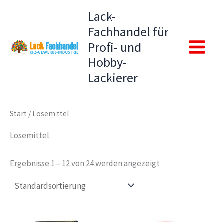
Zum
Lack-
Inhalt
Fachhandel für
springen
Profi- und
Main
Hobby-
Lackierer
Menu
Start
/ Lösemittel
Lösemittel
Ergebnisse 1 – 12 von 24 werden angezeigt