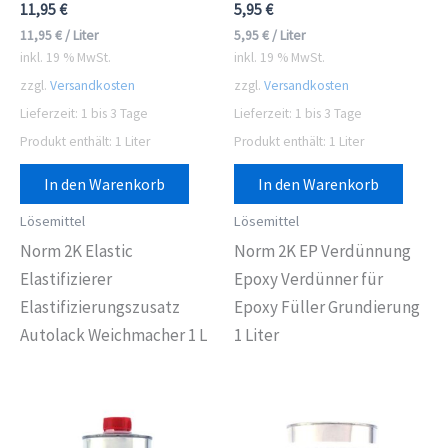
11,95
€
5,95
€
11,95
€
/
Liter
5,95
€
/
Liter
inkl. 19 % MwSt.
inkl. 19 % MwSt.
zzgl.
Versandkosten
zzgl.
Versandkosten
Lieferzeit:
1 bis 3 Tage
Lieferzeit:
1 bis 3 Tage
Produkt enthält: 1
Liter
Produkt enthält: 1
Liter
In den Warenkorb
In den Warenkorb
Lösemittel
Lösemittel
Norm 2K Elastic
Norm 2K EP Verdünnung
Elastifizierer
Epoxy Verdünner für
Elastifizierungszusatz
Epoxy Füller Grundierung
Autolack Weichmacher 1 L
1 Liter