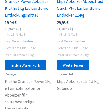
Grüneck Power Abbeizer
Mipa Abbeizer Abbeizfluid
Kluthe 1kg Lackentferner
Quick-Plus Lackentferner
Entlackungsmittel
Entlacker 2,5Kg
19,94
€
29,95
€
19,94
€
/
kg
11,98
€
/
kg
inkl. 19 % MwSt.
inkl. 19 % MwSt.
zzgl.
Versandkosten
zzgl.
Versandkosten
Lieferzeit:
1 bis 3 Tage
Lieferzeit:
1 bis 3 Tage
Produkt enthält: 1
kg
Produkt enthält: 2,5
kg
In den Warenkorb
Weiterlesen
Reiniger
Lösemittel
Kluthe Grüneck Power 1kg
Mipa Abbeizer als 2,5 Kg
ist ein sehr potenter
Gebinde.
Abbeizer für
säurebeständige
Untergründe.