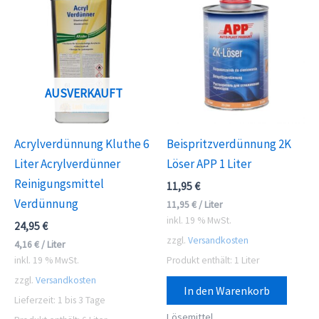
AUSVERKAUFT
Acrylverdünnung Kluthe 6
Beispritzverdünnung 2K
Liter Acrylverdünner
Löser APP 1 Liter
Reinigungsmittel
11,95
€
Verdünnung
11,95
€
/
Liter
inkl. 19 % MwSt.
24,95
€
zzgl.
Versandkosten
4,16
€
/
Liter
inkl. 19 % MwSt.
Produkt enthält: 1
Liter
zzgl.
Versandkosten
In den Warenkorb
Lieferzeit:
1 bis 3 Tage
Lösemittel