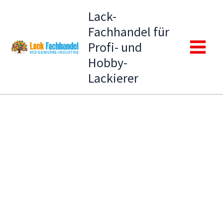
Zum
Lack-
Inhalt
Fachhandel für
springen
Profi- und
Main
Hobby-
Lackierer
Menu