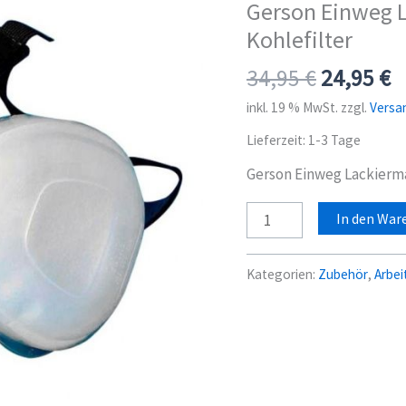
Gerson Einweg 
Kohlefilter
Ursprüng
A
34,95
€
24,95
€
Preis
P
inkl. 19 % MwSt.
zzgl.
Versa
war:
is
Lieferzeit:
1-3 Tage
34,95 €
2
Gerson Einweg Lackierm
Gerson
In den War
Einweg
Lackiermaske
Kategorien:
Zubehör
,
Arbei
Medium
mit
Kohlefilter
Menge