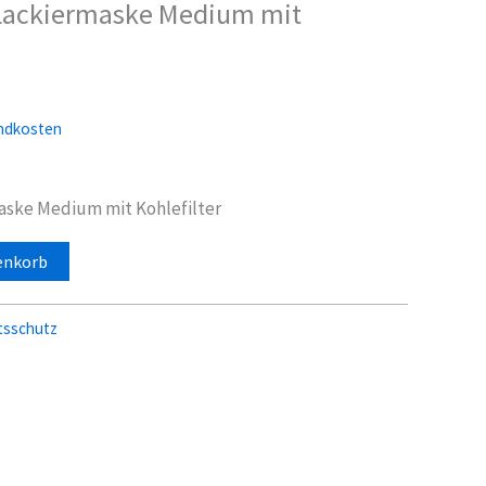
Lackiermaske Medium mit
licher
ktueller
reis
ndkosten
t:
4,95 €.
aske Medium mit Kohlefilter
enkorb
tsschutz