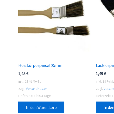
Heizkörperpinsel 25mm
Lackierp
1,95
€
1,49
€
inkl. 19 % MwSt.
inkl. 19 % M
zzgl.
Versandkosten
zzgl.
Versan
Lieferzeit:
1 bis 3 Tage
Lieferzeit:
1
In den Warenkorb
In de