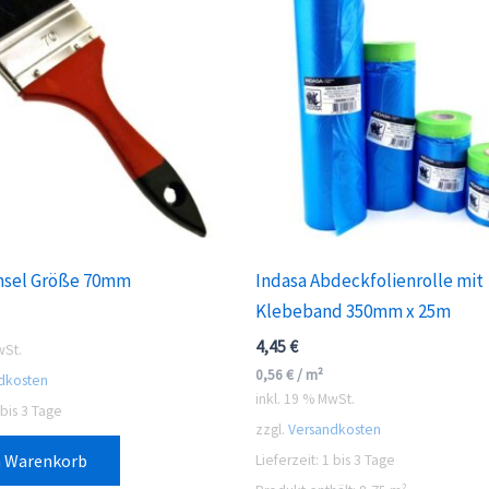
insel Größe 70mm
Indasa Abdeckfolienrolle mit
Klebeband 350mm x 25m
4,45
€
wSt.
0,56
€
/
m²
dkosten
inkl. 19 % MwSt.
 bis 3 Tage
zzgl.
Versandkosten
n Warenkorb
Lieferzeit:
1 bis 3 Tage