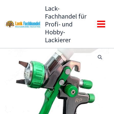
Zum
Lack-
Inhalt
Fachhandel für
springen
Profi- und
Main
Hobby-
Lackierer
Menu