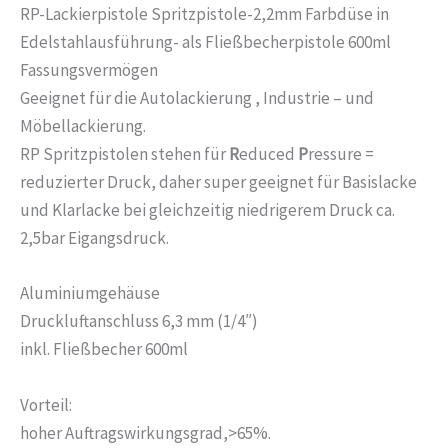
RP-Lackierpistole Spritzpistole-2,2mm Farbdüse in
Edelstahlausführung- als Fließbecherpistole 600ml
Fassungsvermögen
Geeignet für die Autolackierung , Industrie – und
Möbellackierung.
RP Spritzpistolen stehen für
R
educed
P
ressure =
reduzierter Druck, daher super geeignet für Basislacke
und Klarlacke bei gleichzeitig niedrigerem Druck ca.
2,5bar Eigangsdruck.
Aluminiumgehäuse
Druckluftanschluss 6,3 mm (1/4″)
inkl. Fließbecher 600ml
Vorteil:
hoher Auftragswirkungsgrad,>65%.