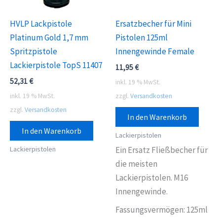
HVLP Lackpistole
Ersatzbecher für Mini
Platinum Gold 1,7 mm
Pistolen 125ml
Spritzpistole
Innengewinde Female
Lackierpistole TopS 11407
11,95
€
52,31
€
inkl. 19 % MwSt.
inkl. 19 % MwSt.
zzgl.
Versandkosten
zzgl.
Versandkosten
In den Warenkorb
In den Warenkorb
Lackierpistolen
Lackierpistolen
Ein Ersatz Fließbecher für
die meisten
Lackierpistolen. M16
Innengewinde.
Fassungsvermögen: 125ml