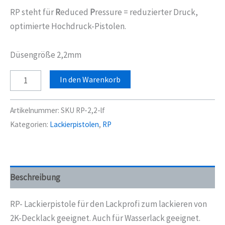
RP steht für
R
educed
P
ressure = reduzierter Druck,
optimierte Hochdruck-Pistolen.
Düsengröße 2,2mm
Lackierpistole
In den Warenkorb
RP
Spritzpistole
Artikelnummer:
SKU RP-2,2-lf
für
Kategorien:
Lackierpistolen
,
RP
Klarlack
und
Decklack
2,2mm
Beschreibung
Düse
grün
RP- Lackierpistole für den Lackprofi zum lackieren von
Menge
2K-Decklack geeignet. Auch für Wasserlack geeignet.