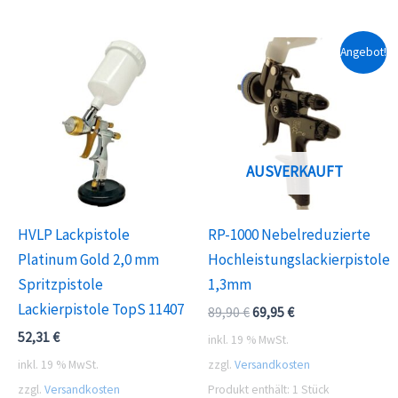
Angebot!
AUSVERKAUFT
HVLP Lackpistole
RP-1000 Nebelreduzierte
Platinum Gold 2,0 mm
Hochleistungslackierpistole
Spritzpistole
1,3mm
Lackierpistole TopS 11407
Ursprünglicher
Aktueller
89,90
€
69,95
€
Preis
Preis
52,31
€
inkl. 19 % MwSt.
war:
ist:
89,90 €
69,95 €.
inkl. 19 % MwSt.
zzgl.
Versandkosten
zzgl.
Versandkosten
Produkt enthält: 1
Stück