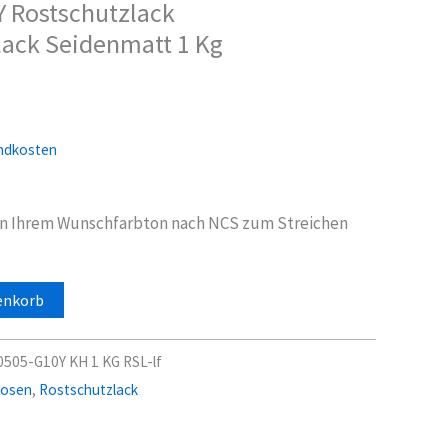
 Rostschutzlack
lack Seidenmatt 1 Kg
ndkosten
in Ihrem Wunschfarbton nach NCS zum Streichen
enkorb
0505-G10Y KH 1 KG RSL-lf
dosen
,
Rostschutzlack