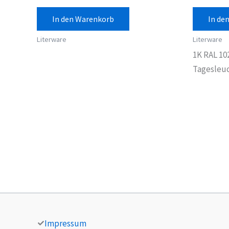
In den Warenkorb
In de
Literware
Literware
1K RAL 10
Tagesleuc
Impressum