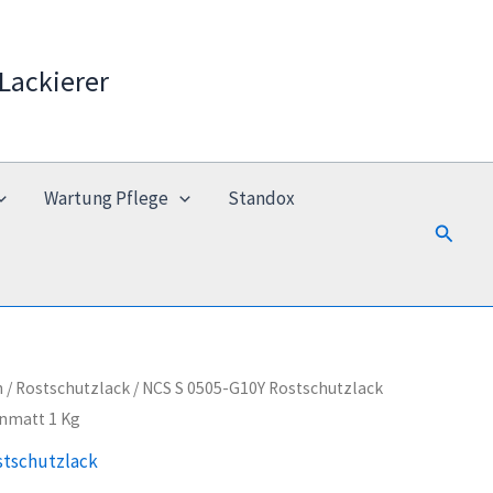
Lackierer
Wartung Pflege
Standox
Suchen
n
/
Rostschutzlack
/ NCS S 0505-G10Y Rostschutzlack
nmatt 1 Kg
stschutzlack