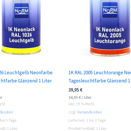
26 Leuchtgelb Neonfarbe
1K RAL 2005 Leuchtorange Ne
htfarbe Glänzend 1 Liter
Tagesleuchtfarbe Glänzend 1 
39,95
€
er
34,95
€
/
Liter
wSt.
inkl. 19 % MwSt.
dkosten
zzgl.
Versandkosten
 bis 3 Tage
Lieferzeit:
1 bis 3 Tage
ält: 1
Liter
Produkt enthält: 1
Liter