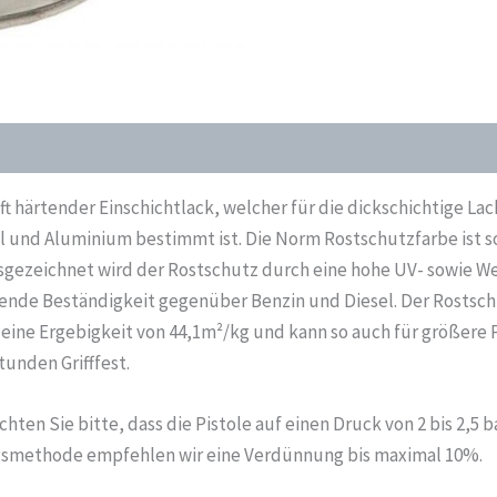
Seidenmatt
1
Kg
Menge
ft härtender Einschichtlack, welcher für die dickschichtige Lac
l und Aluminium bestimmt ist. Die Norm Rostschutzfarbe ist sow
sgezeichnet wird der Rostschutz durch eine hohe UV- sowie We
ende Beständigkeit gegenüber Benzin und Diesel. Der Rostschut
 eine Ergebigkeit von 44,1m²/kg und kann so auch für größere 
unden Grifffest.
hten Sie bitte, dass die Pistole auf einen Druck von 2 bis 2,5 b
ngsmethode empfehlen wir eine Verdünnung bis maximal 10%.