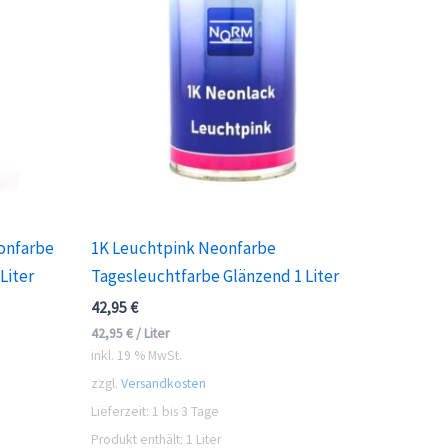
onfarbe
1K Leuchtpink Neonfarbe
Liter
Tagesleuchtfarbe Glänzend 1 Liter
42,95
€
42,95
€
/
Liter
inkl. 19 % MwSt.
zzgl.
Versandkosten
Lieferzeit:
1 bis 3 Tage
Produkt enthält: 1
Liter