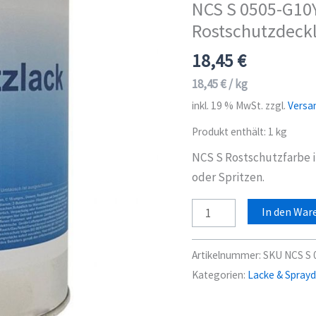
NCS S 0505-G10Y
Rostschutzdeck
18,45
€
18,45
€
/
kg
inkl. 19 % MwSt.
zzgl.
Versa
Produkt enthält: 1
kg
NCS S Rostschutzfarbe 
oder Spritzen.
NCS
In den War
S
0505-
Artikelnummer:
SKU NCS S 
G10Y
Kategorien:
Lacke & Spray
Rostschutzlack
Rostschutzdecklack