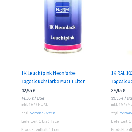
1K Leuchtpink Neonfarbe
1K RAL 10
Tagesleuchtfarbe Matt 1 Liter
Tagesleuc
42,95
€
39,95
€
42,95
€
/
Liter
39,95
€
/
Lit
inkl. 19 % MwSt.
inkl. 19 % M
zzgl.
Versandkosten
zzgl.
Versan
Lieferzeit:
1 bis 3 Tage
Lieferzeit:
1
Produkt enthält: 1
Liter
Produkt enth