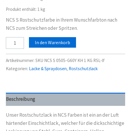
Produkt enthält: 1
kg
NCS S Rostschutzfarbe in Ihrem Wunschfarbton nach
NCS zum Streichen oder Spritzen.
NCS
In den Warenkorb
S
0505-
Artikelnummer:
SKU NCS S 0505-G60Y KH 1 KG RSL-lf
G60Y
Kategorien:
Lacke & Spraydosen
,
Rostschutzlack
Rostschutzlack
Rostschutzdecklack
Seidenmatt
1
Beschreibung
Kg
Menge
Unser Rostschutzlack in NCS Farben ist ein an der Luft
härtender Einschichtlack, welcher für die dickschichtige