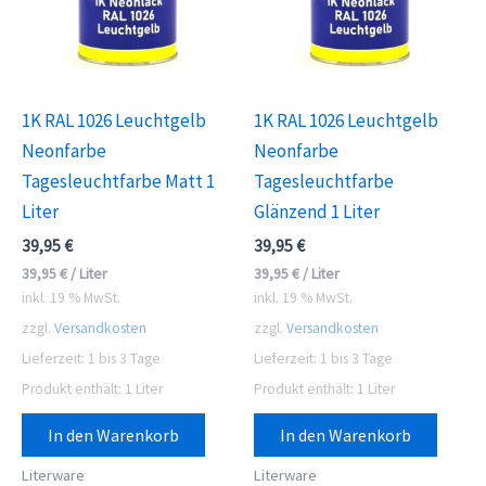
1K RAL 1026 Leuchtgelb
1K RAL 1026 Leuchtgelb
Neonfarbe
Neonfarbe
Tagesleuchtfarbe Matt 1
Tagesleuchtfarbe
Liter
Glänzend 1 Liter
39,95
€
39,95
€
39,95
€
/
Liter
39,95
€
/
Liter
inkl. 19 % MwSt.
inkl. 19 % MwSt.
zzgl.
Versandkosten
zzgl.
Versandkosten
Lieferzeit:
1 bis 3 Tage
Lieferzeit:
1 bis 3 Tage
Produkt enthält: 1
Liter
Produkt enthält: 1
Liter
In den Warenkorb
In den Warenkorb
Literware
Literware