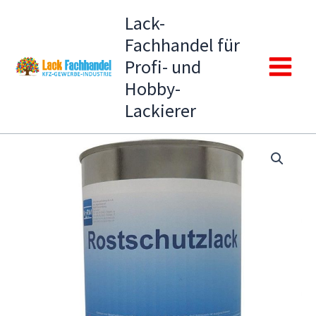
Zum
Lack-
Inhalt
Fachhandel für
springen
Profi- und
Main
Hobby-
Lackierer
Menu