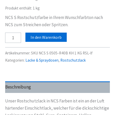
Produkt enthält: 1
kg
NCS S Rostschutzfarbe in Ihrem Wunschfarbton nach
NCS zum Streichen oder Spritzen.
NCS
In den Warenkorb
S
0505-
Artikelnummer:
SKU NCS S 0505-R40B KH 1 KG RSL-lf
R40B
Kategorien:
Lacke & Spraydosen
,
Rostschutzlack
Rostschutzlack
Rostschutzdecklack
Seidenmatt
1
Beschreibung
Kg
Menge
Unser Rostschutzlack in NCS Farben ist ein an der Luft
härtender Einschichtlack, welcher für die dickschichtige