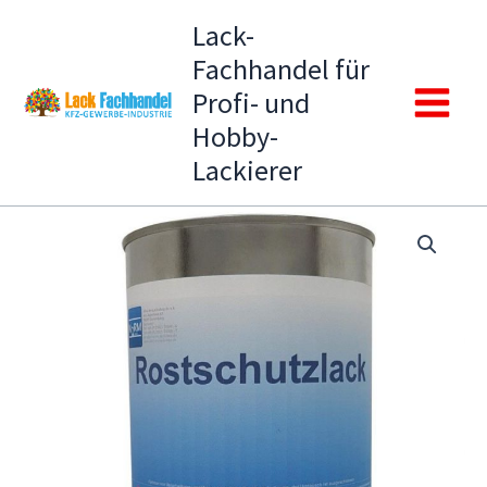
Zum
Lack-
Inhalt
Fachhandel für
springen
Profi- und
Main
Hobby-
Lackierer
Menu