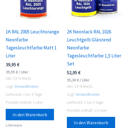
1K RAL 2005 Leuchtorange
2K Neonlack RAL 1026
Neonfarbe
Leuchtgelb Glänzend
Tagesleuchtfarbe Matt 1
Neonfarbe
Liter
Tagesleuchtfarbe 1,5 Liter
Set
39,95
€
39,95
€
/
Liter
52,95
€
inkl. 19 % MwSt.
35,30
€
/
Liter
zzgl.
Versandkosten
inkl. 19 % MwSt.
Lieferzeit:
1 bis 3 Tage
zzgl.
Versandkosten
Produkt enthält: 1
Liter
Lieferzeit:
1 bis 3 Tage
Produkt enthält: 1,5
Liter
In den Warenkorb
In den Warenkorb
Literware