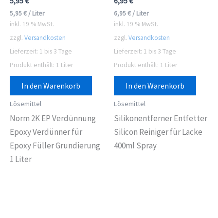
5,95
€
6,95
€
5,95
€
/
Liter
6,95
€
/
Liter
inkl. 19 % MwSt.
inkl. 19 % MwSt.
zzgl.
Versandkosten
zzgl.
Versandkosten
Lieferzeit:
1 bis 3 Tage
Lieferzeit:
1 bis 3 Tage
Produkt enthält: 1
Liter
Produkt enthält: 1
Liter
In den Warenkorb
In den Warenkorb
Lösemittel
Lösemittel
Norm 2K EP Verdünnung
Silikonentferner Entfetter
Epoxy Verdünner für
Silicon Reiniger für Lacke
Epoxy Füller Grundierung
400ml Spray
1 Liter