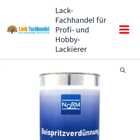
Zum
Lack-
Inhalt
Fachhandel für
springen
Profi- und
Main
Hobby-
Lackierer
Menu