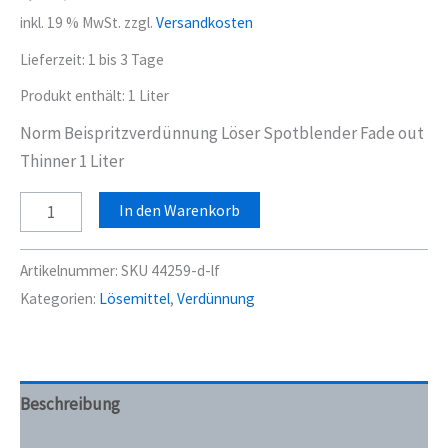
inkl. 19 % MwSt.
zzgl.
Versandkosten
Lieferzeit:
1 bis 3 Tage
Produkt enthält: 1
Liter
Norm Beispritzverdünnung Löser Spotblender Fade out
Thinner 1 Liter
Norm
In den Warenkorb
Beispritzverdünnung
Löser
Artikelnummer:
SKU 44259-d-lf
Spotblender
Kategorien:
Lösemittel
,
Verdünnung
Fade
out
Thinner
1
Beschreibung
Liter