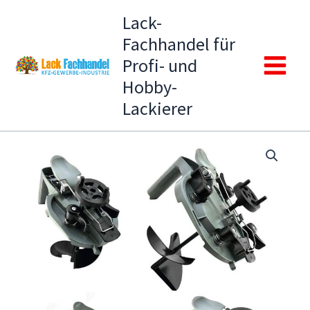
Zum
Lack-
Inhalt
Fachhandel für
springen
Profi- und
Main
Hobby-
Lackierer
Menu