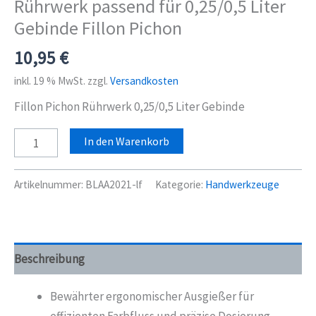
Rührwerk passend für 0,25/0,5 Liter
Gebinde Fillon Pichon
10,95
€
inkl. 19 % MwSt.
zzgl.
Versandkosten
Fillon Pichon Rührwerk 0,25/0,5 Liter Gebinde
Rührwerk
In den Warenkorb
passend
für
Artikelnummer:
BLAA2021-lf
Kategorie:
Handwerkzeuge
0,25/0,5
Liter
Gebinde
Fillon
Beschreibung
Pichon
Menge
Bewährter ergonomischer Ausgießer für