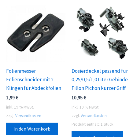
Folienmesser
Dosierdeckel passend für
Folienschneider mit 2
0,25/0,5/1,0 Liter Gebinde
Klingen für Abdeckfolien
Fillon Pichon kurzer Griff
1,99
€
10,95
€
inkl. 19 % MwSt.
inkl. 19 % MwSt.
zzgl.
Versandkosten
zzgl.
Versandkosten
Produkt enthält: 1
Stück
In den Warenkorb