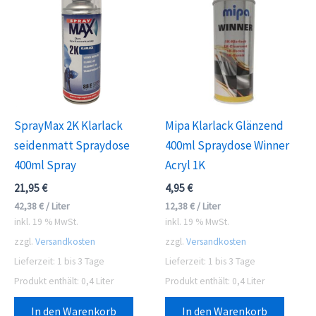
SprayMax 2K Klarlack
Mipa Klarlack Glänzend
seidenmatt Spraydose
400ml Spraydose Winner
400ml Spray
Acryl 1K
21,95
€
4,95
€
42,38
€
/
Liter
12,38
€
/
Liter
inkl. 19 % MwSt.
inkl. 19 % MwSt.
zzgl.
Versandkosten
zzgl.
Versandkosten
Lieferzeit:
1 bis 3 Tage
Lieferzeit:
1 bis 3 Tage
Produkt enthält: 0,4
Liter
Produkt enthält: 0,4
Liter
In den Warenkorb
In den Warenkorb