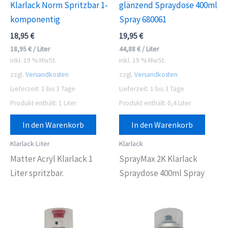
Klarlack Norm Spritzbar 1-
glänzend Spraydose 400ml
komponentig
Spray 680061
18,95
€
19,95
€
18,95
€
/
Liter
44,88
€
/
Liter
inkl. 19 % MwSt.
inkl. 19 % MwSt.
zzgl.
Versandkosten
zzgl.
Versandkosten
Lieferzeit:
1 bis 3 Tage
Lieferzeit:
1 bis 3 Tage
Produkt enthält: 1
Liter
Produkt enthält: 0,4
Liter
In den Warenkorb
In den Warenkorb
Klarlack Liter
Klarlack
Matter Acryl Klarlack 1
SprayMax 2K Klarlack
Liter spritzbar.
Spraydose 400ml Spray