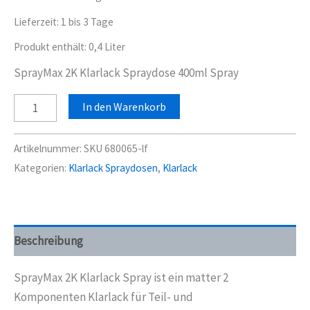
Lieferzeit:
1 bis 3 Tage
Produkt enthält: 0,4
Liter
SprayMax 2K Klarlack Spraydose 400ml Spray
SprayMax
In den Warenkorb
2K
Klarlack
Artikelnummer:
SKU 680065-lf
matt
Kategorien:
Klarlack Spraydosen
,
Klarlack
Spraydose
400ml
Spray
Menge
Beschreibung
SprayMax 2K Klarlack Spray ist ein matter 2
Komponenten Klarlack für Teil- und