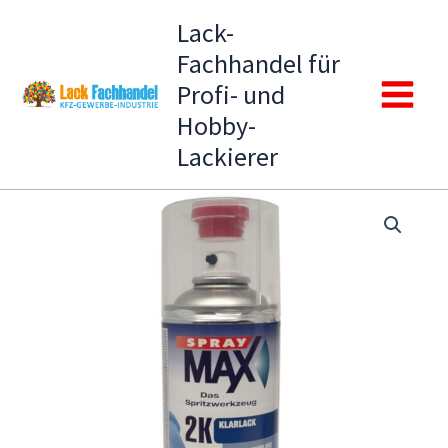
Zum
Lack-
Inhalt
Fachhandel für
springen
Profi- und
Main
Hobby-
Lackierer
Menu