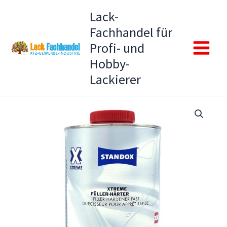
Zum
Lack-
Inhalt
Fachhandel für
springen
Profi- und
Main
Hobby-
Lackierer
Menu