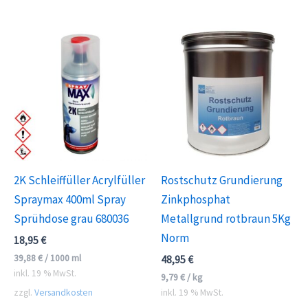
2K Schleiffüller Acrylfüller
Rostschutz Grundierung
Spraymax 400ml Spray
Zinkphosphat
Sprühdose grau 680036
Metallgrund rotbraun 5Kg
Norm
18,95
€
39,88
€
/
1000
ml
48,95
€
inkl. 19 % MwSt.
9,79
€
/
kg
zzgl.
Versandkosten
inkl. 19 % MwSt.