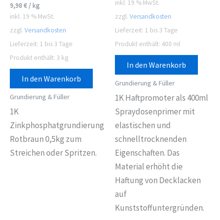
inkl. 19 % MwSt.
9,98
€
/
kg
inkl. 19 % MwSt.
zzgl.
Versandkosten
zzgl.
Versandkosten
Lieferzeit:
1 bis 3 Tage
Lieferzeit:
1 bis 3 Tage
Produkt enthält: 400
ml
Produkt enthält: 3
kg
In den Warenkorb
In den Warenkorb
Grundierung & Füller
Grundierung & Füller
1K Haftpromoter als 400ml
1K
Spraydosenprimer mit
Zinkphosphatgrundierung
elastischen und
Rotbraun 0,5kg zum
schnelltrocknenden
Streichen oder Spritzen.
Eigenschaften. Das
Material erhöht die
Haftung von Decklacken
auf
Kunststoffuntergründen.