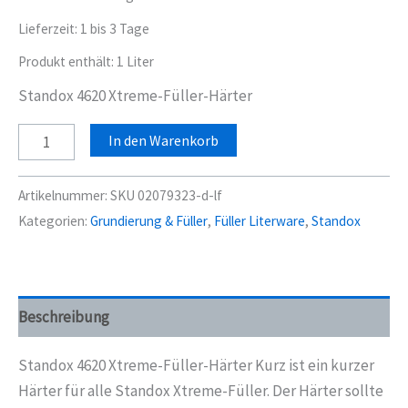
Lieferzeit:
1 bis 3 Tage
Produkt enthält: 1
Liter
Standox 4620 Xtreme-Füller-Härter
Standox
In den Warenkorb
4620
Xtreme-
Artikelnummer:
SKU 02079323-d-lf
Füller-
Kategorien:
Grundierung & Füller
,
Füller Literware
,
Standox
Härter
Kurz
1
Liter
Beschreibung
Menge
Standox 4620 Xtreme-Füller-Härter Kurz ist ein kurzer
Härter für alle Standox Xtreme-Füller. Der Härter sollte