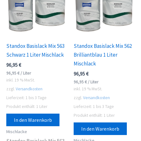
Standox Basislack Mix 563
Standox Basislack Mix 562
Schwarz 1 Liter Mischlack
Brilliantblau 1 Liter
Mischlack
96,95
€
96,95
€
/
Liter
96,95
€
inkl. 19 % MwSt.
96,95
€
/
Liter
zzgl.
Versandkosten
inkl. 19 % MwSt.
Lieferzeit:
1 bis 3 Tage
zzgl.
Versandkosten
Produkt enthält: 1
Liter
Lieferzeit:
1 bis 3 Tage
Produkt enthält: 1
Liter
In den Warenkorb
In den Warenkorb
Mischlacke
Mischlacke
Standox Basislack Mix 563