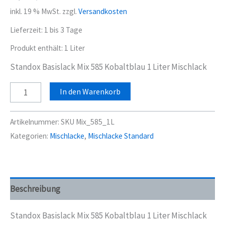
inkl. 19 % MwSt.
zzgl.
Versandkosten
Lieferzeit:
1 bis 3 Tage
Produkt enthält: 1
Liter
Standox Basislack Mix 585 Kobaltblau 1 Liter Mischlack
Standox
In den Warenkorb
Basislack
Mix
Artikelnummer:
SKU Mix_585_1L
585
Kategorien:
Mischlacke
,
Mischlacke Standard
Kobaltblau
1
Liter
Mischlack
Beschreibung
Menge
Standox Basislack Mix 585 Kobaltblau 1 Liter Mischlack