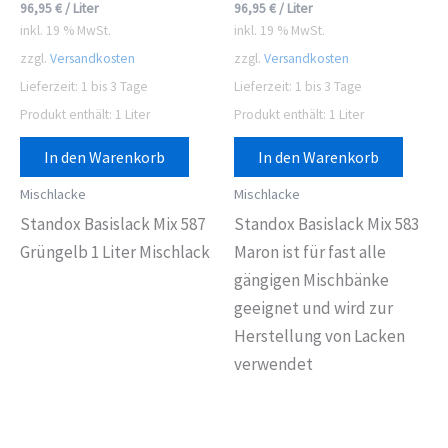
96,95
€
/
Liter
96,95
€
/
Liter
inkl. 19 % MwSt.
inkl. 19 % MwSt.
zzgl.
Versandkosten
zzgl.
Versandkosten
Lieferzeit:
1 bis 3 Tage
Lieferzeit:
1 bis 3 Tage
Produkt enthält: 1
Liter
Produkt enthält: 1
Liter
In den Warenkorb
In den Warenkorb
Mischlacke
Mischlacke
Standox Basislack Mix 587
Standox Basislack Mix 583
Grüngelb 1 Liter Mischlack
Maron ist für fast alle
gängigen Mischbänke
geeignet und wird zur
Herstellung von Lacken
verwendet