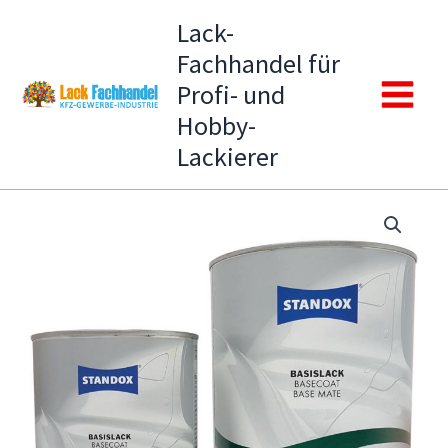
Zum
Lack-
Inhalt
Fachhandel für
springen
Profi- und
Main
Hobby-
Lackierer
Menu