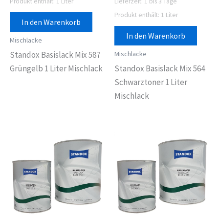
Produkt enthält: 1
Liter
Lieferzeit:
1 bis 3 Tage
Produkt enthält: 1
Liter
In den Warenkorb
In den Warenkorb
Mischlacke
Mischlacke
Standox Basislack Mix 587
Grüngelb 1 Liter Mischlack
Standox Basislack Mix 564
Schwarztoner 1 Liter
Mischlack