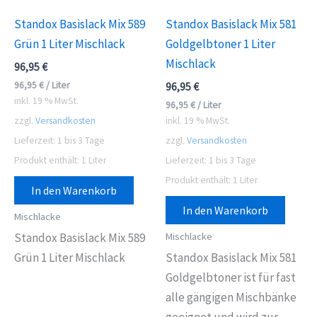
Standox Basislack Mix 589
Standox Basislack Mix 581
Grün 1 Liter Mischlack
Goldgelbtoner 1 Liter
Mischlack
96,95
€
96,95
€
/
Liter
96,95
€
inkl. 19 % MwSt.
96,95
€
/
Liter
zzgl.
Versandkosten
inkl. 19 % MwSt.
Lieferzeit:
1 bis 3 Tage
zzgl.
Versandkosten
Produkt enthält: 1
Liter
Lieferzeit:
1 bis 3 Tage
Produkt enthält: 1
Liter
In den Warenkorb
In den Warenkorb
Mischlacke
Mischlacke
Standox Basislack Mix 589
Grün 1 Liter Mischlack
Standox Basislack Mix 581
Goldgelbtoner ist für fast
alle gängigen Mischbänke
geeignet und wird zur