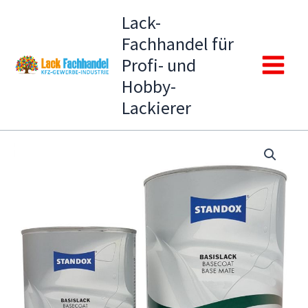
Zum
Lack-
Inhalt
Fachhandel für
springen
Profi- und
Main
Hobby-
Lackierer
Menu