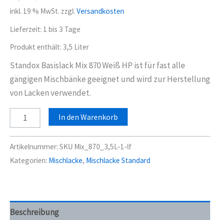
inkl. 19 % MwSt.
zzgl.
Versandkosten
Lieferzeit:
1 bis 3 Tage
Produkt enthält: 3,5
Liter
Standox Basislack Mix 870 Weiß HP ist für fast alle
gängigen Mischbänke geeignet und wird zur Herstellung
von Lacken verwendet.
Standox
In den Warenkorb
Basislack
Mix
Artikelnummer:
SKU Mix_870_3,5L-1-lf
870
Kategorien:
Mischlacke
,
Mischlacke Standard
Weiß
HP
3,5
Liter
Beschreibung