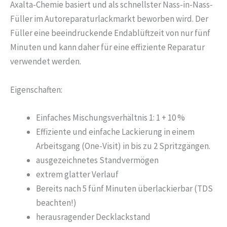
Menge
Axalta-Chemie basiert und als schnellster Nass-in-Nass-
Füller im Autoreparaturlackmarkt beworben wird. Der
Füller eine beeindruckende Endablüftzeit von nur fünf
Minuten und kann daher für eine effiziente Reparatur
verwendet werden.
Eigenschaften:
Einfaches Mischungsverhältnis 1: 1 + 10 %
Effiziente und einfache Lackierung in einem
Arbeitsgang (One-Visit) in bis zu 2 Spritzgängen.
ausgezeichnetes Standvermögen
extrem glatter Verlauf
Bereits nach 5 fünf Minuten überlackierbar (TDS
beachten!)
herausragender Decklackstand