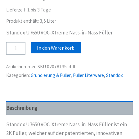
Lieferzeit:
1 bis 3 Tage
Produkt enthält: 3,5
Liter
Standox U7650 VOC-Xtreme Nass-in-Nass Füller
Standox
In den Warenkorb
U7650
Grau
Artikelnummer:
SKU 02078135-d-lf
VOC-
Kategorien:
Grundierung & Füller
,
Füller Literware
,
Standox
Xtreme
Nass-
in-
Nass
Beschreibung
Füller
3,5
Standox U7650 VOC-Xtreme Nass-in-Nass Füller ist ein
Liter
2K Füller, welcher auf der patentierten, innovativen