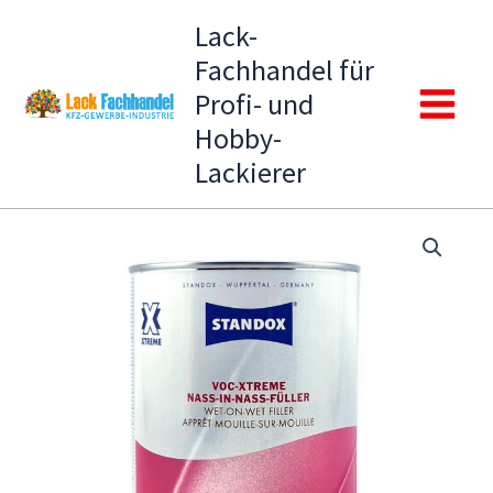
Zum
Lack-
Inhalt
Fachhandel für
springen
Profi- und
Main
Hobby-
Lackierer
Menu