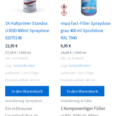
1K Haftprimer Standox
mipa Fast-Filler Spraydose
U3030 400ml Spraydose
grau 400 ml Sprühdose
02075148
RAL 7040
22,95
€
9,95
€
57,38
€
/
1000
ml
24,88
€
/
1000
ml
inkl. 19 % MwSt.
inkl. 19 % MwSt.
zzgl.
Versandkosten
zzgl.
Versandkosten
Lieferzeit:
1 bis 3 Tage
Lieferzeit:
1 bis 3 Tage
Produkt enthält: 400
ml
Produkt enthält: 400
ml
In den Warenkorb
In den Warenkorb
Grundierung Spraydose
Grundierung & Füller
Ein rotbrauner
1 Komponentiger Füller
Grundierfüller als
in RAL 7040 als 400ml