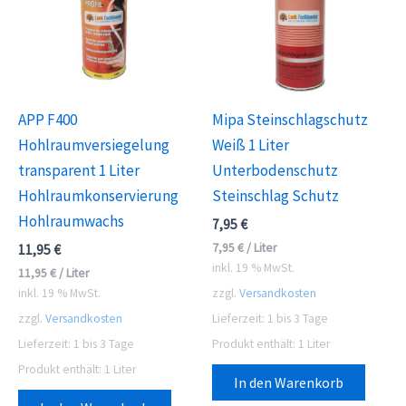
APP F400
Mipa Steinschlagschutz
Hohlraumversiegelung
Weiß 1 Liter
transparent 1 Liter
Unterbodenschutz
Hohlraumkonservierung
Steinschlag Schutz
Hohlraumwachs
7,95
€
7,95
€
/
Liter
11,95
€
inkl. 19 % MwSt.
11,95
€
/
Liter
inkl. 19 % MwSt.
zzgl.
Versandkosten
zzgl.
Versandkosten
Lieferzeit:
1 bis 3 Tage
Lieferzeit:
1 bis 3 Tage
Produkt enthält: 1
Liter
Produkt enthält: 1
Liter
In den Warenkorb