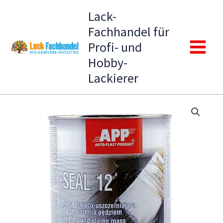
Zum
Lack-
Inhalt
Fachhandel für
springen
Profi- und
Main
Hobby-
Lackierer
Menu