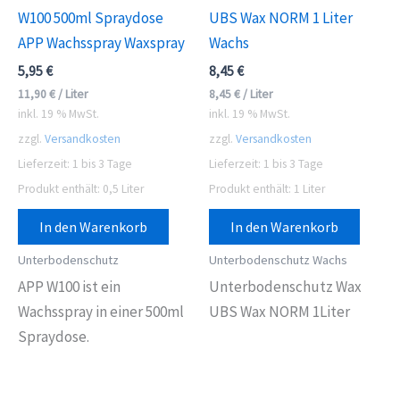
W100 500ml Spraydose
UBS Wax NORM 1 Liter
APP Wachsspray Waxspray
Wachs
5,95
€
8,45
€
11,90
€
/
Liter
8,45
€
/
Liter
inkl. 19 % MwSt.
inkl. 19 % MwSt.
zzgl.
Versandkosten
zzgl.
Versandkosten
Lieferzeit:
1 bis 3 Tage
Lieferzeit:
1 bis 3 Tage
Produkt enthält: 0,5
Liter
Produkt enthält: 1
Liter
In den Warenkorb
In den Warenkorb
Unterbodenschutz
Unterbodenschutz Wachs
APP W100 ist ein
Unterbodenschutz Wax
Wachsspray in einer 500ml
UBS Wax NORM 1Liter
Spraydose.