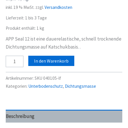
inkl. 19 % MwSt.
zzgl.
Versandkosten
Lieferzeit:
1 bis 3 Tage
Produkt enthält: 1
kg
APP Seal 12 ist eine dauerelastische, schnell trocknende
Dichtungsmasse auf Katschukbasis. .
APP
In den Warenkorb
SEAL12
streichbare
Artikelnummer:
SKU 040105-lf
Karosseriedichtmasse
Kategorien:
Unterbodenschutz
,
Dichtungsmasse
dunkelgrau
1kg
Menge
Beschreibung