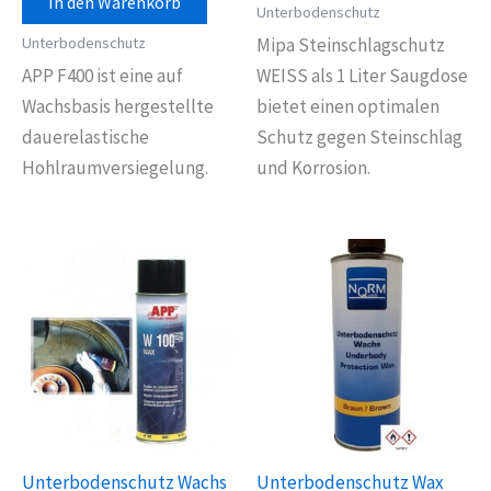
In den Warenkorb
Unterbodenschutz
Unterbodenschutz
Mipa Steinschlagschutz
APP F400 ist eine auf
WEISS als 1 Liter Saugdose
Wachsbasis hergestellte
bietet einen optimalen
dauerelastische
Schutz gegen Steinschlag
Hohlraumversiegelung.
und Korrosion.
Unterbodenschutz Wachs
Unterbodenschutz Wax