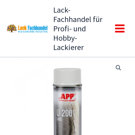
Zum
Lack-
Inhalt
Fachhandel für
springen
Profi- und
Main
Hobby-
Lackierer
Menu