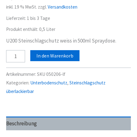
inkl. 19 % MwSt.
zzgl.
Versandkosten
Lieferzeit:
1 bis 3 Tage
Produkt enthält: 0,5
Liter
U200 Steinschlagschutz weiss in 500ml Spraydose.
Steinschlagschutz
In den Warenkorb
U200
weiß
Artikelnummer:
SKU 050206-lf
Spraydose
Kategorien:
Unterbodenschutz
,
Steinschlagschutz
500ml
überlackierbar
APP
Menge
Beschreibung