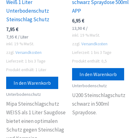
Weiß 1 Liter
schwarz Spraydose 500ml
Unterbodenschutz
APP
Steinschlag Schutz
6,95
€
13,90
€
/
7,95
€
inkl. 19 % MwSt.
7,95
€
/
Liter
inkl. 19 % MwSt.
zzgl.
Versandkosten
zzgl.
Versandkosten
Lieferzeit:
1 bis 3 Tage
Lieferzeit:
1 bis 3 Tage
Produkt enthält: 0,5
Produkt enthält: 1
Liter
In den Warenkorb
In den Warenkorb
Unterbodenschutz
Unterbodenschutz
U200 Steinschlagschutz
Mipa Steinschlagschutz
schwarz in 500ml
WEISS als 1 Liter Saugdose
Spraydose.
bietet einen optimalen
Schutz gegen Steinschlag