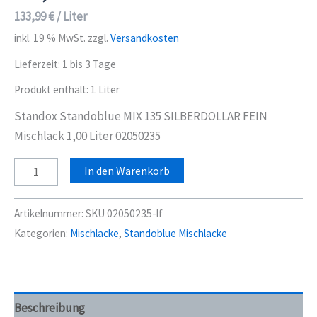
133,99
€
/
Liter
inkl. 19 % MwSt.
zzgl.
Versandkosten
Lieferzeit:
1 bis 3 Tage
Produkt enthält: 1
Liter
Standox Standoblue MIX 135 SILBERDOLLAR FEIN
Mischlack 1,00 Liter 02050235
Standox
In den Warenkorb
Standoblue
MIX
Artikelnummer:
SKU 02050235-lf
135
Kategorien:
Mischlacke
,
Standoblue Mischlacke
SILBERDOLLAR
FEIN
Mischlack
1,00
Beschreibung