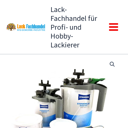
Zum
Lack-
Inhalt
Fachhandel für
springen
Profi- und
Main
Hobby-
Lackierer
Menu