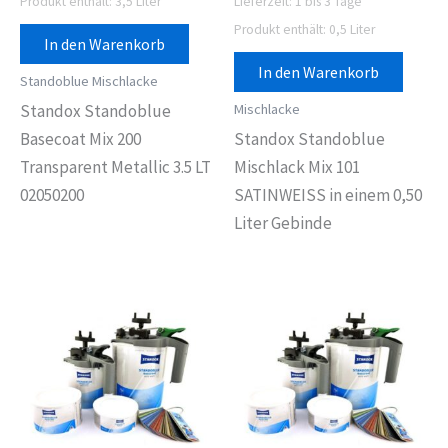
Produkt enthält: 3,5
Liter
Lieferzeit:
1 bis 3 Tage
Produkt enthält: 0,5
Liter
In den Warenkorb
In den Warenkorb
Standoblue Mischlacke
Mischlacke
Standox Standoblue
Basecoat Mix 200
Standox Standoblue
Transparent Metallic 3.5 LT
Mischlack Mix 101
02050200
SATINWEISS in einem 0,50
Liter Gebinde