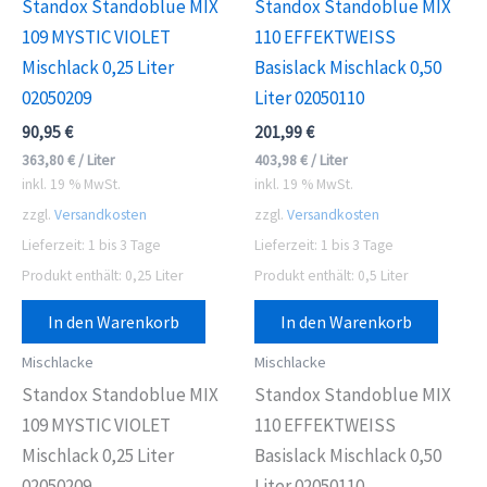
Standox Standoblue MIX
Standox Standoblue MIX
109 MYSTIC VIOLET
110 EFFEKTWEISS
Mischlack 0,25 Liter
Basislack Mischlack 0,50
02050209
Liter 02050110
90,95
€
201,99
€
363,80
€
/
Liter
403,98
€
/
Liter
inkl. 19 % MwSt.
inkl. 19 % MwSt.
zzgl.
Versandkosten
zzgl.
Versandkosten
Lieferzeit:
1 bis 3 Tage
Lieferzeit:
1 bis 3 Tage
Produkt enthält: 0,25
Liter
Produkt enthält: 0,5
Liter
In den Warenkorb
In den Warenkorb
Mischlacke
Mischlacke
Standox Standoblue MIX
Standox Standoblue MIX
109 MYSTIC VIOLET
110 EFFEKTWEISS
Mischlack 0,25 Liter
Basislack Mischlack 0,50
02050209
Liter 02050110