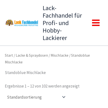
Zum
Lack-
Inhalt
Fachhandel für
springen
Profi- und
Main
Hobby-
Lackierer
Menu
Start
/
Lacke & Spraydosen
/
Mischlacke
/ Standoblue
Mischlacke
Standoblue Mischlacke
Ergebnisse 1 – 12 von 102 werden angezeigt