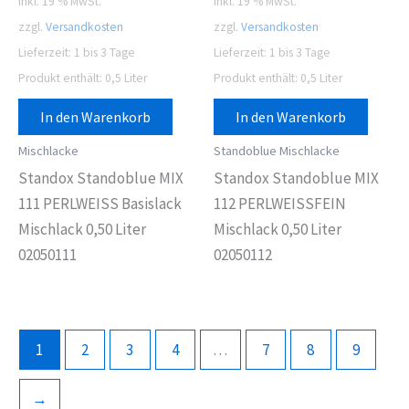
inkl. 19 % MwSt.
inkl. 19 % MwSt.
zzgl.
Versandkosten
zzgl.
Versandkosten
Lieferzeit:
1 bis 3 Tage
Lieferzeit:
1 bis 3 Tage
Produkt enthält: 0,5
Liter
Produkt enthält: 0,5
Liter
In den Warenkorb
In den Warenkorb
Mischlacke
Standoblue Mischlacke
Standox Standoblue MIX
Standox Standoblue MIX
111 PERLWEISS Basislack
112 PERLWEISSFEIN
Mischlack 0,50 Liter
Mischlack 0,50 Liter
02050111
02050112
1
2
3
4
…
7
8
9
→