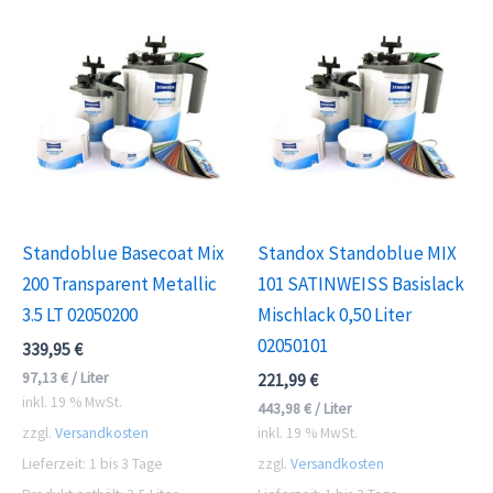
Standoblue Basecoat Mix
Standox Standoblue MIX
200 Transparent Metallic
101 SATINWEISS Basislack
3.5 LT 02050200
Mischlack 0,50 Liter
02050101
339,95
€
97,13
€
/
Liter
221,99
€
inkl. 19 % MwSt.
443,98
€
/
Liter
zzgl.
Versandkosten
inkl. 19 % MwSt.
Lieferzeit:
1 bis 3 Tage
zzgl.
Versandkosten