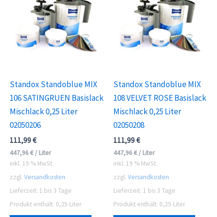
Standox Standoblue MIX
Standox Standoblue MIX
106 SATINGRUEN Basislack
108 VELVET ROSE Basislack
Mischlack 0,25 Liter
Mischlack 0,25 Liter
02050206
02050208
111,99
€
111,99
€
447,96
€
/
Liter
447,96
€
/
Liter
inkl. 19 % MwSt.
inkl. 19 % MwSt.
zzgl.
Versandkosten
zzgl.
Versandkosten
Lieferzeit:
1 bis 3 Tage
Lieferzeit:
1 bis 3 Tage
Produkt enthält: 0,25
Liter
Produkt enthält: 0,25
Liter