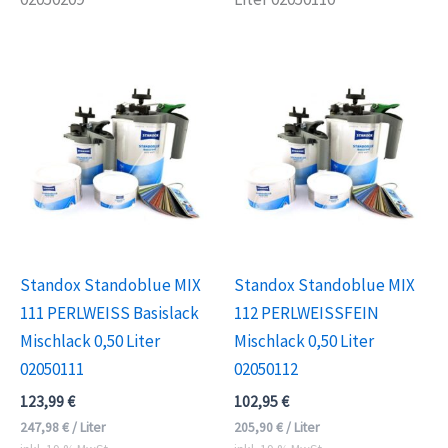
Standox Standoblue MIX
Standox Standoblue MIX
111 PERLWEISS Basislack
112 PERLWEISSFEIN
Mischlack 0,50 Liter
Mischlack 0,50 Liter
02050111
02050112
123,99
€
102,95
€
247,98
€
/
Liter
205,90
€
/
Liter