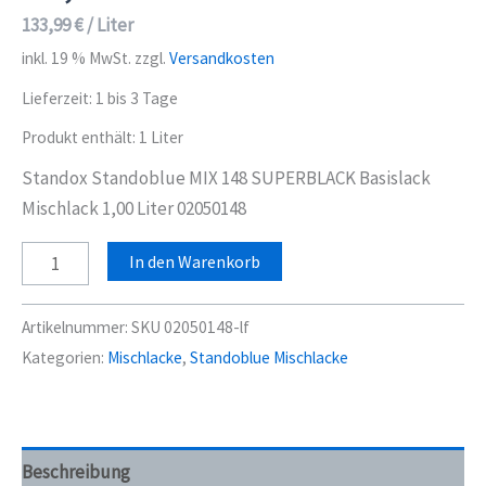
133,99
€
/
Liter
inkl. 19 % MwSt.
zzgl.
Versandkosten
Lieferzeit:
1 bis 3 Tage
Produkt enthält: 1
Liter
Standox Standoblue MIX 148 SUPERBLACK Basislack
Mischlack 1,00 Liter 02050148
Standox
In den Warenkorb
Standoblue
MIX
Artikelnummer:
SKU 02050148-lf
148
Kategorien:
Mischlacke
,
Standoblue Mischlacke
SUPERBLACK
Basislack
Mischlack
1,00
Beschreibung