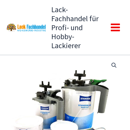
Zum
Lack-
Inhalt
Fachhandel für
springen
Profi- und
Main
Hobby-
Lackierer
Menu