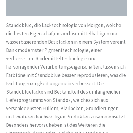
Liter
Zusätzliche Informationen
02050148
Menge
Standoblue, die Lacktechnologie von Morgen, welche
die besten Eigenschaften von lösemittelhaltigen und
wasserbasierenden Basislacken in einem System vereint.
Dank modernster Pigmenttechnologie, einer
verbesserten Bindemitteltechnologie und
hervorragender Verarbeitungseigenschaften, lassen sich
Farbtöne mit Standoblue besser reproduzieren, was die
Farbtongenauigkeit ungemein verbessert. Die
Standobluelacke sind Bestandteil des umfangreichen
Lieferprogramms von Standox, welches sich aus
verschiedensten Füllern, Klarlacken, Grundierungen
und weiteren hochwertigen Produkten zusammensetzt.
Besonders hervorzuheben ist des Weiteren die