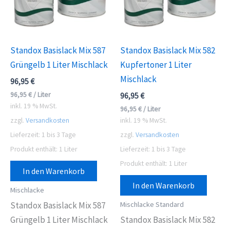
Standox Basislack Mix 587
Standox Basislack Mix 582
Grüngelb 1 Liter Mischlack
Kupfertoner 1 Liter
Mischlack
96,95
€
96,95
€
/
Liter
96,95
€
inkl. 19 % MwSt.
96,95
€
/
Liter
zzgl.
Versandkosten
inkl. 19 % MwSt.
Lieferzeit:
1 bis 3 Tage
zzgl.
Versandkosten
Produkt enthält: 1
Liter
Lieferzeit:
1 bis 3 Tage
Produkt enthält: 1
Liter
In den Warenkorb
In den Warenkorb
Mischlacke
Mischlacke Standard
Standox Basislack Mix 587
Grüngelb 1 Liter Mischlack
Standox Basislack Mix 582