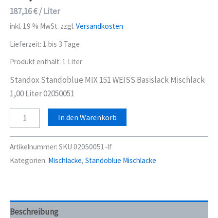
187,16
€
/
Liter
inkl. 19 % MwSt.
zzgl.
Versandkosten
Lieferzeit:
1 bis 3 Tage
Produkt enthält: 1
Liter
Standox Standoblue MIX 151 WEISS Basislack Mischlack
1,00 Liter 02050051
Standox
In den Warenkorb
Standoblue
MIX
Artikelnummer:
SKU 02050051-lf
151
Kategorien:
Mischlacke
,
Standoblue Mischlacke
WEISS
Basislack
Mischlack
1,00
Beschreibung