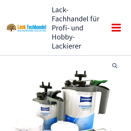
Zum
Lack-
Inhalt
Fachhandel für
springen
Profi- und
Main
Hobby-
Lackierer
Menu