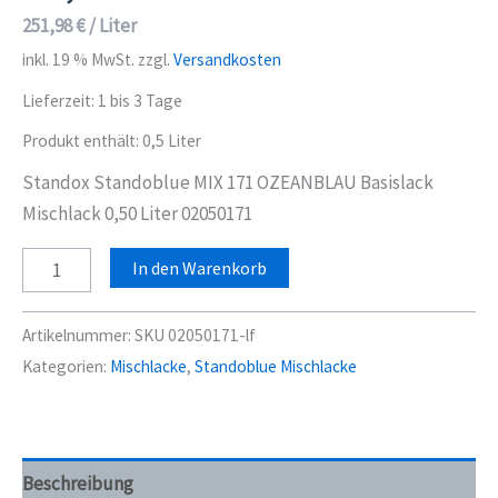
251,98
€
/
Liter
inkl. 19 % MwSt.
zzgl.
Versandkosten
Lieferzeit:
1 bis 3 Tage
Produkt enthält: 0,5
Liter
Standox Standoblue MIX 171 OZEANBLAU Basislack
Mischlack 0,50 Liter 02050171
Standox
In den Warenkorb
Standoblue
MIX
Artikelnummer:
SKU 02050171-lf
171
Kategorien:
Mischlacke
,
Standoblue Mischlacke
OZEANBLAU
Basislack
Mischlack
0,50
Beschreibung