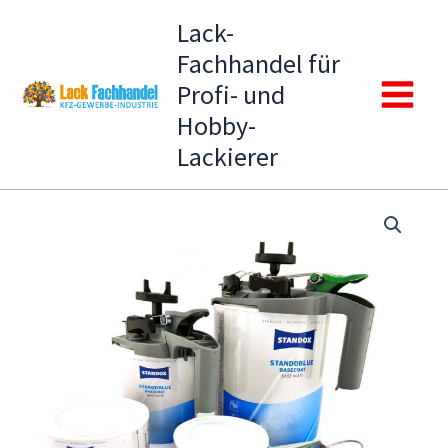
Zum
Lack-
Inhalt
Fachhandel für
springen
Profi- und
Main
Hobby-
Lackierer
Menu