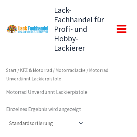
Zum
Lack-
Inhalt
Fachhandel für
springen
Profi- und
Main
Hobby-
Lackierer
Menu
Start
/
KFZ & Motorrad
/
Motorradlacke
/ Motorrad
Unverdünnt Lackierpistole
Motorrad Unverdünnt Lackierpistole
Einzelnes Ergebnis wird angezeigt