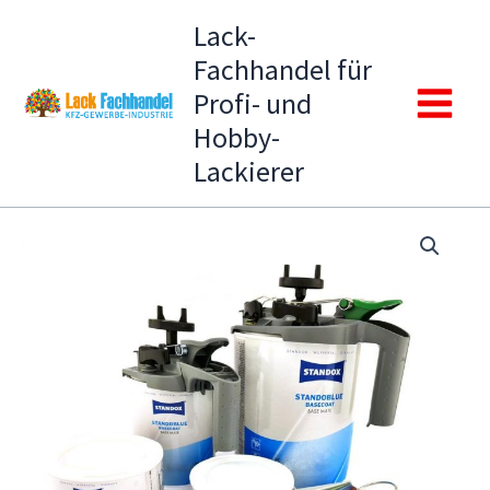
Zum
Lack-
Inhalt
Fachhandel für
springen
Profi- und
Main
Hobby-
Lackierer
Menu