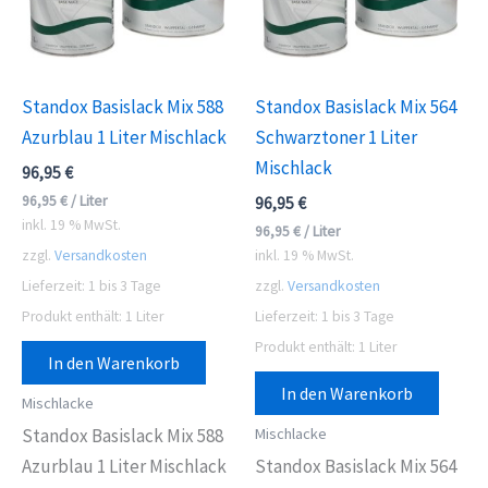
Standox Basislack Mix 588
Standox Basislack Mix 564
Azurblau 1 Liter Mischlack
Schwarztoner 1 Liter
Mischlack
96,95
€
96,95
€
/
Liter
96,95
€
inkl. 19 % MwSt.
96,95
€
/
Liter
zzgl.
Versandkosten
inkl. 19 % MwSt.
Lieferzeit:
1 bis 3 Tage
zzgl.
Versandkosten
Produkt enthält: 1
Liter
Lieferzeit:
1 bis 3 Tage
Produkt enthält: 1
Liter
In den Warenkorb
In den Warenkorb
Mischlacke
Mischlacke
Standox Basislack Mix 588
Azurblau 1 Liter Mischlack
Standox Basislack Mix 564