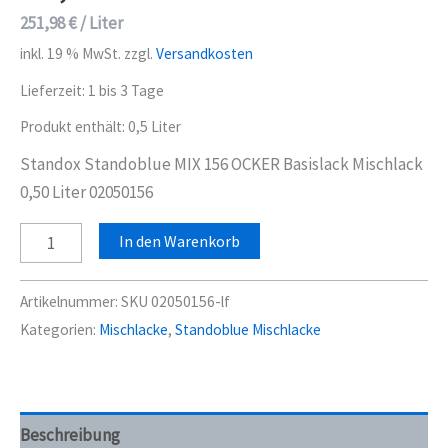
251,98
€
/
Liter
inkl. 19 % MwSt.
zzgl.
Versandkosten
Lieferzeit:
1 bis 3 Tage
Produkt enthält: 0,5
Liter
Standox Standoblue MIX 156 OCKER Basislack Mischlack
0,50 Liter 02050156
Standox
In den Warenkorb
Standoblue
MIX
Artikelnummer:
SKU 02050156-lf
156
Kategorien:
Mischlacke
,
Standoblue Mischlacke
OCKER
Basislack
Mischlack
0,50
Beschreibung